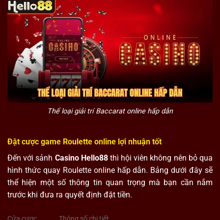
Thể loại giải trí Baccarat online hấp dẫn
Đặt cược game Roulette online lợi nhuận tốt
Đến với sảnh
Casino Hello88
thì hội viên không nên bỏ qua
hình thức quay Roulette online hấp dẫn. Bảng dưới đây sẽ
thể hiện một số thông tin quan trọng mà bạn cần nắm
trước khi đưa ra quyết định đặt tiền.
Cửa cược
Thông số chi tiết