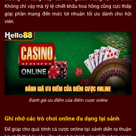
Không chỉ vậy mà tỷ lệ chiết khấu hoa hồng cũng cực thấp
góp phần mang đến mức lợi nhuận tối ưu dành cho hội
viên.
Đánh giá ưu điểm của điểm cược online
Ghi nhớ các trò chơi online đa dạng tại sảnh
Để giúp cho quá trình cá cược online tại sảnh diễn ra thuận