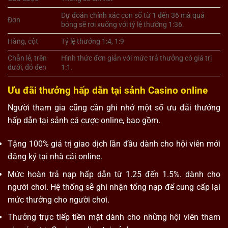
Dự đoán chính xác con số từ 1 đến 36 mà quả
Đơn
bóng sẽ rơi xuống với tỷ lệ thưởng 1:36.
Hàng, cột
Tỷ lệ thưởng 1:4, 1:9
Chẵn lẻ, trên
Hình thức đơn giản với mức trả thưởng có giá trị
dưới, đỏ đen
1:1.
Ưu đãi thưởng hấp dẫn tại sảnh Casino online
Người tham gia cũng cần ghi nhớ một số ưu đãi thưởng
hấp dẫn tại sảnh cá cược online, bao gồm.
Tặng 100% giá trị giao dịch lần đầu dành cho hội viên mới
đăng ký tại nhà cái online.
Mức hoàn trả nạp hấp dẫn từ 1.25 đến 1.5%. dành cho
người chơi. Hệ thống sẽ ghi nhận tổng nạp để cung cấp lại
mức thưởng cho người chơi.
Thưởng trực tiếp tiền mặt dành cho những hội viên tham