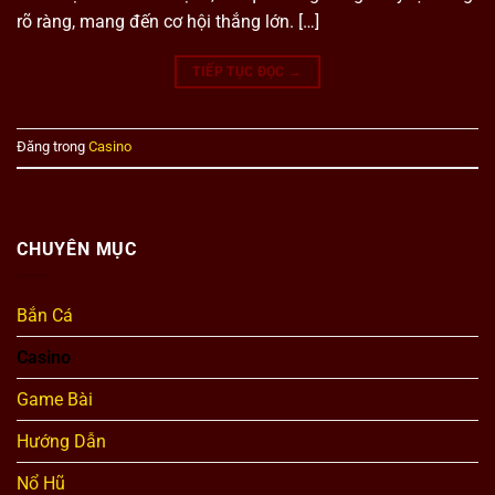
rõ ràng, mang đến cơ hội thắng lớn. […]
TIẾP TỤC ĐỌC
→
Đăng trong
Casino
CHUYÊN MỤC
Bắn Cá
Casino
Game Bài
Hướng Dẫn
Nổ Hũ