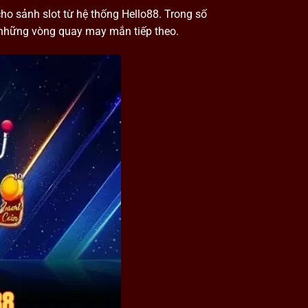
ho sảnh slot từ hệ thống Hello88. Trong số
n những vòng quay may mắn tiếp theo.