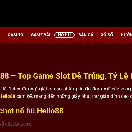
O
CASINO
GAME BÀI
NỔ HŨ
BẮN CÁ
XỔ SỐ
HƯỚN
88 – Top Game Slot Dễ Trúng, Tỷ Lệ
ế là “thiên đường” giải trí cho những tín đồ đam mê các vòn
Hello88
cam kết mang đến những giây phút thư giãn đỉnh cao cùn
 chơi nổ hũ Hello88
Nổ Hũ (Slot Game)