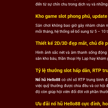
đến từ sự chỉn chu trong dịch vụ và những 
Kho game slot phong phú, update 
Sân chơi không bao giờ gây nhàm chán nh
mỗi tháng, hệ thống sẽ bổ sung từ 5 – 10 
Thiết kế 2D/3D đẹp mắt, chủ đề 
Hình ảnh sắc nét và âm thanh sống động l
săn kho báu, thần thoại Hy Lạp hay khám 
Tỷ lệ thưởng slot hấp dẫn, RTP tr
Nổ hũ Hello88
có chỉ số RTP trung bình 
việc quỹ thưởng được chia đều và cơ hội đ
độ còn giúp hội viên đổi đời với phần thư
Ưu đãi nổ hũ Hello88 cực đỉnh, ho