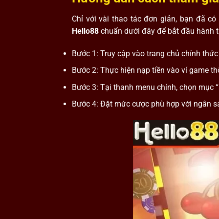
Chỉ với vài thao tác đơn giản, bạn đã có
Hello88
chuẩn dưới đây để bắt đầu hành t
Bước 1: Truy cập vào trang chủ chính thức
Bước 2: Thực hiện nạp tiền vào ví game th
Bước 3: Tại thanh menu chính, chọn mục “
Bước 4: Đặt mức cược phù hợp với ngân sá