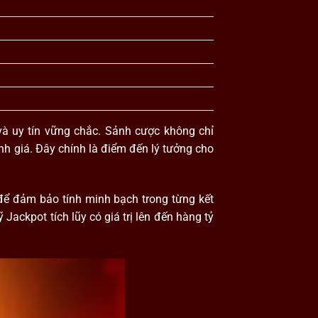
và uy tín vững chắc. Sảnh cược không chỉ
nh giá. Đây chính là điểm đến lý tưởng cho
để đảm bảo tính minh bạch trong từng kết
ackpot tích lũy có giá trị lên đến hàng tỷ