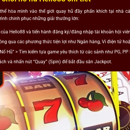
 thể hòa mình vào thế giới quay hũ đầy phấn khích tại nhà c
rình chinh phục những giải thưởng lớn:
 của Hello88 và tiến hành đăng ký/đăng nhập tài khoản hội viên
ông qua các phương thức tiện lợi như Ngân hàng, Ví điện tử hoặ
Nổ Hũ” > Tìm kiếm tựa game yêu thích từ các sảnh như PG, PP 
ch và nhấn nút “Quay” (Spin) để bắt đầu săn Jackpot.