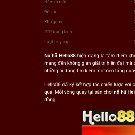
Năm ra mắt
Đối tác
Kho game
RTP trung bình
Lượt truy cập
Nổ hũ Hello88
hiện đang là tâm điểm chú 
mang đến không gian giải trí hiện đại mà 
những ai đang tìm kiếm một nền tảng quay
Hello88 đã ký kết hợp tác chiến lược vớ
quả. Mỗi vòng quay tại sân chơi
nổ hũ He
đồng.