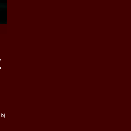
ơ
á
 bị