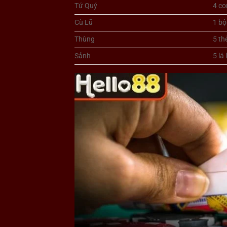
Tứ Quý
4 co
Cù Lũ
1 bộ
Thùng
5 th
Sảnh
5 lá 