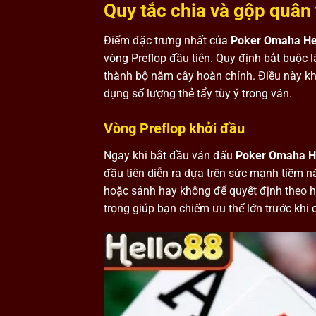
Quy tắc chia và gộp quân
Điểm đặc trưng nhất của
Poker Omaha He
vòng Preflop đầu tiên. Quy định bắt buộc l
thành bộ năm cây hoàn chỉnh. Điều này khá
dụng số lượng thẻ tẩy tùy ý trong ván.
Vòng Preflop khởi đầu
Ngay khi bắt đầu ván đấu
Poker Omaha H
đầu tiên diễn ra dựa trên sức mạnh tiềm n
hoặc sảnh hay không để quyết định theo h
trọng giúp bạn chiếm ưu thế lớn trước khi 