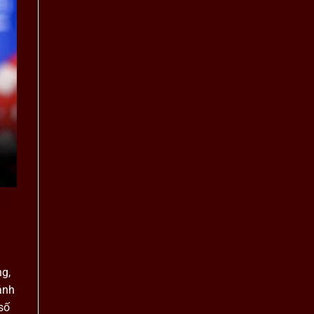
ng,
ảnh
số