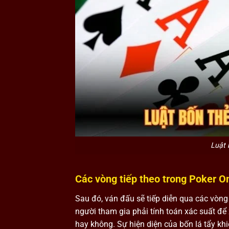
Luật 
Các vòng tiếp theo trong Poker 
Sau đó, ván đấu sẽ tiếp diễn qua các vòng 
người tham gia phải tính toán xác suất để
hay không. Sự hiện diện của bốn lá tẩy khi