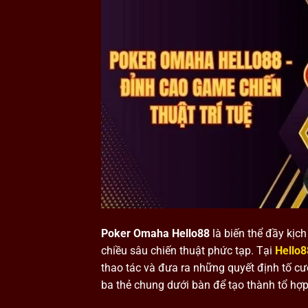
Poker Omaha Hello88
là biến thể đầy kịch
chiều sâu chiến thuật phức tạp. Tại
Hello8
thao tác và đưa ra những quyết định tố cượ
ba thẻ chung dưới bàn để tạo thành tổ hợ