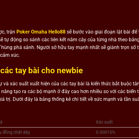
ợc, trận
Poker Omaha Hello88
sẽ bước vào giai đoạn lật bài để 
sẽ tự động so sánh các liên kết năm cây của từng nhà theo bản
hùng phá sảnh. Người sở hữu tay mạnh nhất sẽ giành trọn số t
y cảm xúc.
các tay bài cho newbie
và xác suất xuất hiện của các tay bài là kiến thức bắt buộc tâ
ả năng tạo ra các bộ mạnh ở đây cao hơn nhiều so với các biến 
á trị. Dưới đây là bảng thống kê chi tiết về sức mạnh và tần su
tả
Xác suất
y đồng chất dây
0.00015%