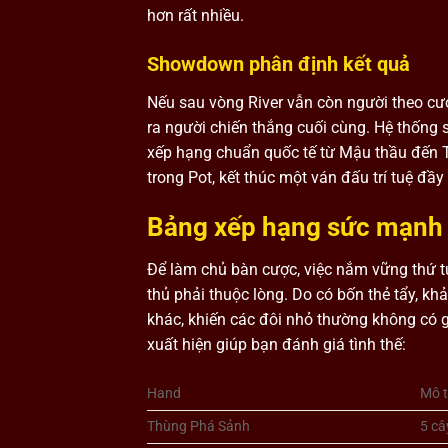
hơn rất nhiều.
Showdown phân định kết quả
Nếu sau vòng River vẫn còn người theo cư
ra người chiến thắng cuối cùng. Hệ thống 
xếp hạng chuẩn quốc tế từ Mậu thầu đến T
trong Pot, kết thúc một ván đấu trí tuệ đầ
Bảng xếp hạng sức mạnh 
Để làm chủ bàn cược, việc nắm vững thứ tự 
thủ phải thuộc lòng. Do có bốn thẻ tẩy, kh
khác, khiến các đôi nhỏ thường không có gi
xuất hiện giúp bạn đánh giá tình thế:
Hand
Mô 
Thùng Phá Sảnh
5 câ