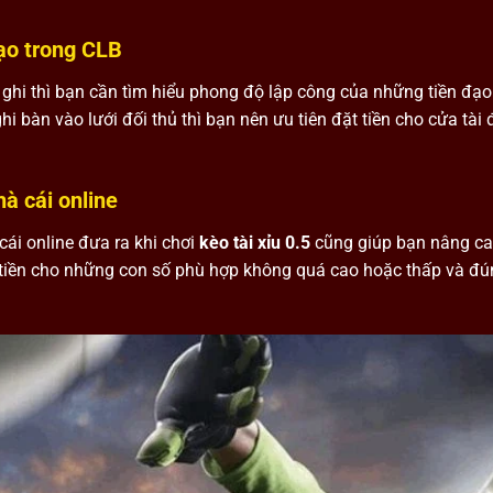
ạo trong CLB
ghi thì bạn cần tìm hiểu phong độ lập công của những tiền đạo
i bàn vào lưới đối thủ thì bạn nên ưu tiên đặt tiền cho cửa tài 
hà cái online
cái online đưa ra khi chơi
kèo tài xỉu 0.5
cũng giúp bạn nâng c
t tiền cho những con số phù hợp không quá cao hoặc thấp và đ