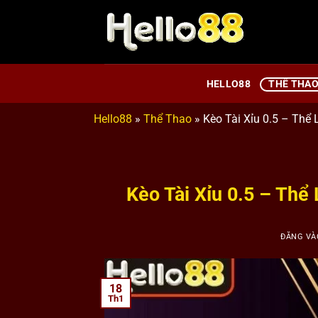
Bỏ
qua
nội
dung
HELLO88
THỂ THA
Hello88
»
Thể Thao
»
Kèo Tài Xỉu 0.5 – Thể
Kèo Tài Xỉu 0.5 – Thể
ĐĂNG V
18
Th1