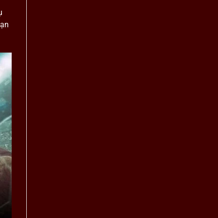
ụ
bạn