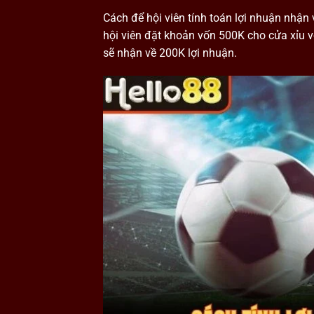
Cách để hội viên tính toán lợi nhuận nhận 
hội viên đặt khoản vốn 500K cho cửa xỉu vớ
sẽ nhận về 200K lợi nhuận.