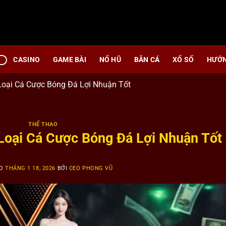
O
CASINO
GAME BÀI
NỔ HŨ
BẮN CÁ
XỔ SỐ
HƯỚN
 Loại Cá Cược Bóng Đá Lợi Nhuận Tốt
THỂ THAO
 Loại Cá Cược Bóng Đá Lợi Nhuận Tốt
ÀO
THÁNG 1 18, 2026
BỞI
CEO PHONG VŨ