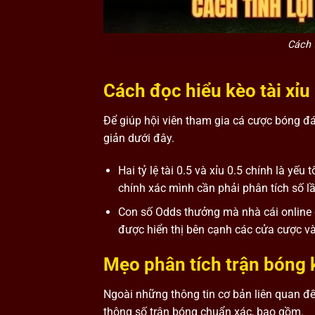
Cách t
Cách đọc hiểu kèo tài xỉu
Để giúp hội viên tham gia cá cược bóng đá
giản dưới đây.
Hai tỷ lệ tài 0.5 và xỉu 0.5 chính là yế
chính xác mình cần phải phân tích số lầ
Con số Odds thưởng mà nhà cái online đ
được hiển thị bên cạnh các cửa cược và 
Mẹo phân tích trận bóng 
Ngoài những thông tin cơ bản liên quan đ
thông số trận bóng chuẩn xác, bao gồm.