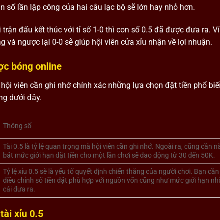
n số lần lập công của hai câu lạc bộ sẽ lớn hay nhỏ hơn.
 trận đấu kết thúc với tỉ số 1-0 thì con số 0.5 đã được đưa ra. V
ắng và ngược lại 0-0 sẽ giúp hội viên cửa xỉu nhận về lợi nhuận.
ợc bóng online
 hội viên cần ghi nhớ chính xác những lựa chọn đặt tiền phổ biế
ảng dưới đây.
Thông số
Tài 0.5 là tỷ lệ quan trọng mà hội viên cần ghi nhớ. Ngoài ra, cũng cần 
bắt mức giới hạn đặt tiền cho một lần chơi sẽ dao động từ 30 đến 50K.
Tỷ lệ xỉu 0.5 sẽ là yếu tố quyết định chiến thắng của người chơi. Bạn cần
điều chỉnh số tiền đặt phù hợp với nguồn vốn cũng như mức giới hạn nh
cái đưa ra.
tài xỉu 0.5