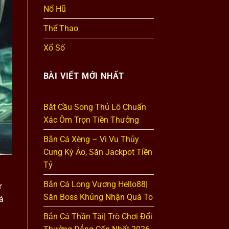
Nổ Hũ
Thể Thao
Xổ Số
BÀI VIẾT MỚI NHẤT
Bắt Cầu Song Thủ Lô Chuẩn
Xác Ôm Trọn Tiền Thưởng
Bắn Cá Xèng – Vi Vu Thủy
Cung Kỳ Ảo, Săn Jackpot Tiền
Tỷ
i
Bắn Cá Long Vương Hello88|
ư
Săn Boss Khủng Nhận Quà To
á
Bắn Cá Thần Tài| Trò Chơi Đổi