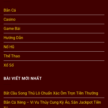
Bắn Cá
Casino
Game Bài
Hướng Dẫn
Nổ Hũ
Thể Thao
Xổ Số
BÀI VIẾT MỚI NHẤT
Bắt Cầu Song Thủ Lô Chuẩn Xác Ôm Trọn Tiền Thưởng
Bắn Cá Xèng – Vi Vu Thủy Cung Kỳ Ảo, Săn Jackpot Tiền