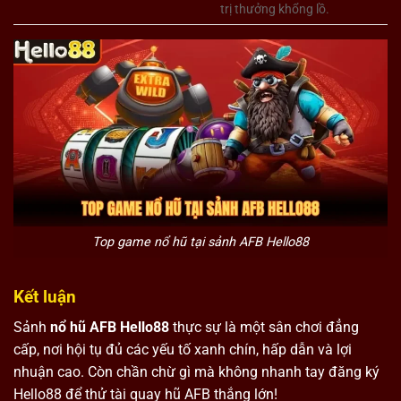
trị thưởng khổng lồ.
Top game nổ hũ tại sảnh AFB Hello88
Kết luận
Sảnh
nổ hũ AFB Hello88
thực sự là một sân chơi đẳng
cấp, nơi hội tụ đủ các yếu tố xanh chín, hấp dẫn và lợi
nhuận cao. Còn chần chừ gì mà không nhanh tay đăng ký
Hello88 để thử tài quay hũ AFB thắng lớn!