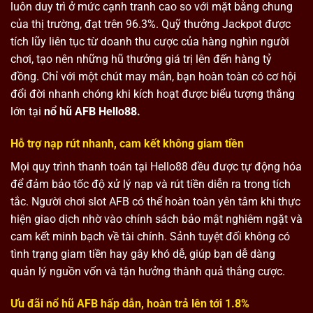
luôn duy trì ở mức cạnh tranh cao so với mặt bằng chung
của thị trường, đạt trên 96.3%. Quỹ thưởng Jackpot được
tích lũy liên tục từ doanh thu cược của hàng nghìn người
chơi, tạo nên những hũ thưởng giá trị lên đến hàng tỷ
đồng. Chỉ với một chút may mắn, bạn hoàn toàn có cơ hội
đổi đời nhanh chóng khi kích hoạt được biểu tượng thắng
lớn tại
nổ hũ AFB Hello88.
Hỗ trợ nạp rút nhanh, cam kết không giam tiền
Mọi quy trình thanh toán tại Hello88 đều được tự động hóa
để đảm bảo tốc độ xử lý nạp và rút tiền diễn ra trong tích
tắc. Người chơi slot AFB có thể hoàn toàn yên tâm khi thực
hiện giao dịch nhờ vào chính sách bảo mật nghiêm ngặt và
cam kết minh bạch về tài chính. Sảnh tuyệt đối không có
tình trạng giam tiền hay gây khó dễ, giúp bạn dễ dàng
quản lý nguồn vốn và tận hưởng thành quả thắng cược.
Ưu đãi nổ hũ AFB hấp dẫn, hoàn trả lên tới 1.8%