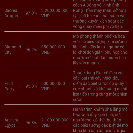
cách Á Đông với hình ảnh
Sacred
3.200.000.000
Rồng Thần may mắn, sở hữu
97.0%
Dragon
VNĐ
tỷ lệ nổ hũ cao nhất sảnh và
thường xuyên kích hoạt các
vòng quay miễn phí vô hạn.
Mô phỏng thành phố xa hoa
với các biểu tượng kim cương
Diamond
850.000.000
lấp lánh, đây là tựa game có
96.2%
City
VNĐ
lối chơi đơn giản, phù hợp cho
người mới bắt đầu muốn tích
lũy vốn nhanh.
Thuộc dòng Slot cổ điển với
các loại trái cây nhiệt đới,
Fruit
500.000.000
điểm đặc biệt là tốc độ quay
95.8%
Party
VNĐ
cực nhanh và khả năng nổ hũ
liên tiếp trong cùng một phiên
cược.
Hành trình khám phá lăng mộ
Pharaoh đầy kịch tính, nơi
Ancient
2.100.000.000
người chơi có thể thu thập
96.8%
Egypt
VNĐ
các biểu tượng đặc biệt để mở
khóa kho báu ẩn giấu với giá