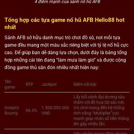
4 điểm mạnh của sảnh nổ hũ AFB
Tổng hợp các tựa game nổ hũ AFB Hello88 hot
nhất
Sảnh AFB sở hữu danh mục trò chơi đồ sộ, nơi mỗi tựa
game đều mang một màu sắc riêng biệt với tỷ lệ nổ hũ cực
cao. Để giúp bạn dễ dàng lựa chọn, dưới đây là bảng tổng
hợp những cái tên đang “làm mưa làm gió” và được cộng
đồng game thủ săn đón nhiều nhất hiện nay:
Tên
RTP
Jackpot
Điểm nổi bật
game
Lấy bối cảnh đại dương sâu
thẳm với đồ họa 3D sắc nét,
Ocean’s
1.500.000.000
trò chơi mang đến hệ thống
96.5%
Bounty
VNĐ
tính năng “Multiplier”cực
mạnh giúp nhân số tiền thắng
lên gấp nhiều lần.
Siêu phẩm mang đậm phong