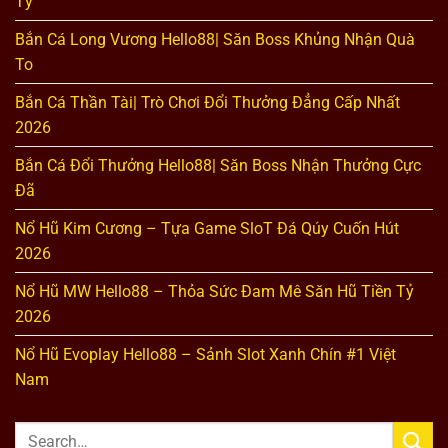
Tỷ
Bắn Cá Long Vương Hello88| Săn Boss Khủng Nhận Quà
To
Bắn Cá Thần Tài| Trò Chơi Đổi Thưởng Đẳng Cấp Nhất
2026
Bắn Cá Đổi Thưởng Hello88| Săn Boss Nhận Thưởng Cực
Đã
Nổ Hũ Kim Cương – Tựa Game SloT Đá Qúy Cuốn Hút
2026
Nổ Hũ MW Hello88 – Thỏa Sức Đam Mê Săn Hũ Tiền Tỷ
2026
Nổ Hũ Evoplay Hello88 – Sảnh Slot Xanh Chín #1 Việt
Nam