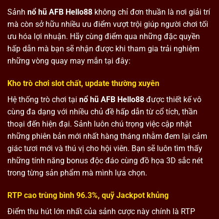
Sảnh
nổ hũ AFB Hello88
không chỉ đơn thuần là nơi giải trí
mà còn sở hữu nhiều ưu điểm vượt trội giúp người chơi tối
ưu hóa lợi nhuận. Hãy cùng điểm qua những đặc quyền
hấp dẫn mà bạn sẽ nhận được khi tham gia trải nghiệm
những vòng quay may mắn tại đây:
Kho trò chơi slot chất, update thường xuyên
Hệ thống trò chơi tại
nổ hũ AFB Hello88
được thiết kế vô
cùng đa dạng với nhiều chủ đề hấp dẫn từ cổ tích, thần
thoại đến hiện đại. Sảnh luôn chú trọng việc cập nhật
những phiên bản mới nhất hàng tháng nhằm đem lại cảm
giác tươi mới và thú vị cho hội viên. Bạn sẽ luôn tìm thấy
những tính năng bonus độc đáo cùng đồ họa 3D sắc nét
trong từng sản phẩm mà mình lựa chọn.
RTP cao trùng bình 96.3%, quỹ Jackpot khủng
Điểm thu hút lớn nhất của sảnh cược này chính là RTP