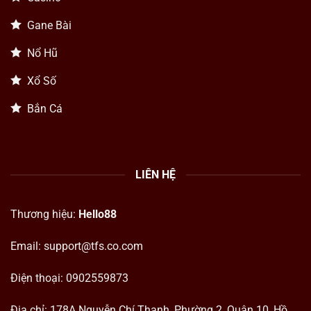
Gane Bài
Nổ Hũ
Xổ Số
Bắn Cá
LIÊN HỆ
Thương hiệu:
Hello88
Email:
support@tfs.co.com
Điện thoại: 0902559873
Địa chỉ: 178A Nguyễn Chí Thanh, Phường 2, Quận 10, Hồ